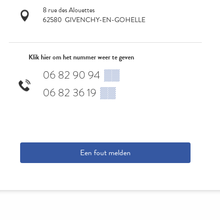
8 rue des Alouettes
62580
GIVENCHY-EN-GOHELLE
Klik hier om het nummer weer te geven
06 82 90 94
▒▒
06 82 36 19
▒▒
Een fout melden