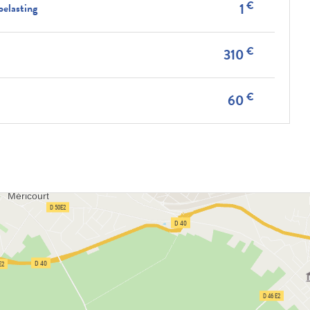
€
1
belasting
€
310
€
60