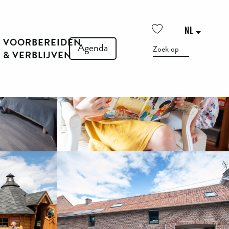
Zie foto's (42)
NL
VOORBEREIDEN
Voir les favoris
Agenda
Zoek op
& VERBLIJVEN