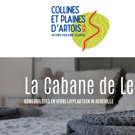
Aller
au
contenu
principal
La Cabane de L
GEMEUBILEERD EN VERBLIJFPLAATSEN
IN ACHEVILLE