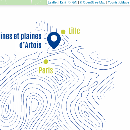
Leaflet
|
Esri
|
© IGN
|
© OpenStreetMap
|
TouristicMaps