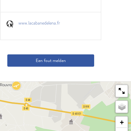
www.lacabanedelena.fr
Een fout melden
+