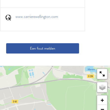
www.carrierewellington.com
Een fout melden
+
−