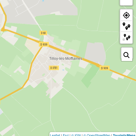
Leaflet
|
Esri
|
© IGN
|
© OpenStreetMap
|
TouristicMaps