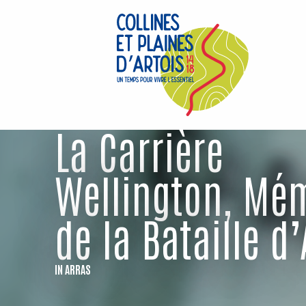
Aller
au
contenu
principal
La Carrière
Wellington, Mé
de la Bataille d
IN ARRAS