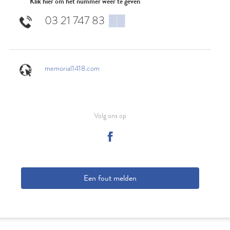
Klik hier om het nummer weer te geven
03 21 747 83
▒▒
memorial1418.com
Volg ons op
Een fout melden