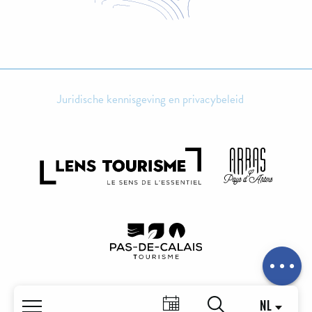
Juridische kennisgeving en privacybeleid
Uurroosters
Contacteren
per e-mail
NL