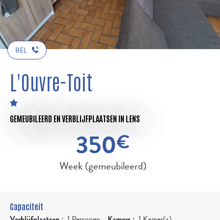
BEL
L'Ouvre-Toit
GEMEUBILEERD EN VERBLIJFPLAATSEN
IN LENS
350
€
Week (gemeubileerd)
Capaciteit
Verblijfplaatsen :
1 Personen
Kamers :
1 Kamer(s)