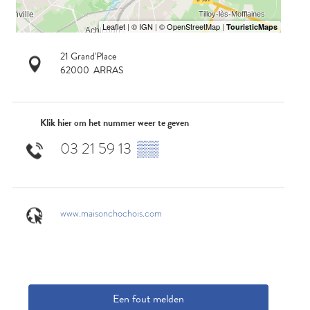
21 Grand'Place
62000
ARRAS
Klik hier om het nummer weer te geven
03 21 59 13
▒▒
www.maisonchochois.com
Een fout melden