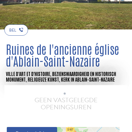
BEL
Ruines de l'ancienne église
d'Ablain-Saint-Nazaire
VILLE D'ART ET D'HISTOIRE,
BEZIENSWAARDIGHEID EN HISTORISCH
MONUMENT,
RELIGIEUZE KUNST,
KERK
IN ABLAIN-SAINT-NAZAIRE
GEEN VASTGELEGDE
OPENINGSUREN