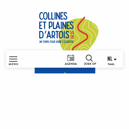
NL
AGENDA
MENU
Zoek op
Home
Begrijpen
& ontdekken