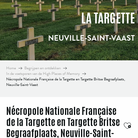
LA TARGETTE
NEUVILLE-SAINT-VAAST
Home
Begrijpen en ontdekken
In de voetsporen van de High Places of Memory
Nécropole Nationale Française de la Targette en Targette Britse Begraafplaats,
Neuville-Saint-Vaast
Nécropole Nationale Française
de la Targette en Targette Britse
Ajou
Begraafplaats, Neuville-Saint-