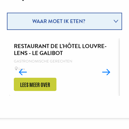
WAAR MOET IK ETEN?
WAAR MOET IK SLAPEN?
RESTAURANT DE L'HÔTEL LOUVRE-
R
LENS - LE GALIBOT
G
GASTRONOMISCHE GERECHTEN
Lens
LEES MEER OVER