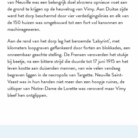
van Neuville was een belangrijk doel alvorens opnieuw voet aan
de grond te krijgen op de heuvelrug van Vimy. Aan Duitse zijde
werd het dorp beschermd door vier verdedigingslinies en elk van
de 150 huizen was omgebouwd tot een fort vol kanonnen en
machinegeweren.
Aan de rand van het dorp lag het beroemde ‘Labyrint’, met
kilometers loopgraven geflankeerd door forten en blokkades, een
onneembaar geachte stelling. De Fransen veroverden het stukje
bij beetje, na een bittere strijd die duurde tot 17 juni 1915 en het
leven kostte aan duizenden mannen, van wie velen vandaag
begraven liggen in de necropolis van Targette. Neuville Saint-
Vaast was in hun handen niet meer dan een hoopje ruïnes, de
uitloper van Notre-Dame de Lorette was veroverd maar Vimy
bleef hen ontglippen.